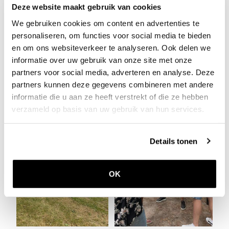
Deze website maakt gebruik van cookies
Na de lunch was het tijd voor actie! Tijdens een
tandemtocht door het Limburgse landschap
We gebruiken cookies om content en advertenties te
personaliseren, om functies voor social media te bieden
werden er allerlei (groeps-)opdrachten gedaan
en om ons websiteverkeer te analyseren. Ook delen we
en vragen beantwoord. Uiteraard was er voor
informatie over uw gebruik van onze site met onze
de winnaars een prijs én een medaille. De dag
partners voor social media, adverteren en analyse. Deze
werd afgesloten met een heerlijke BBQ en
partners kunnen deze gegevens combineren met andere
feest.
informatie die u aan ze heeft verstrekt of die ze hebben
verzameld op basis van uw gebruik van hun services.
Details tonen
OK