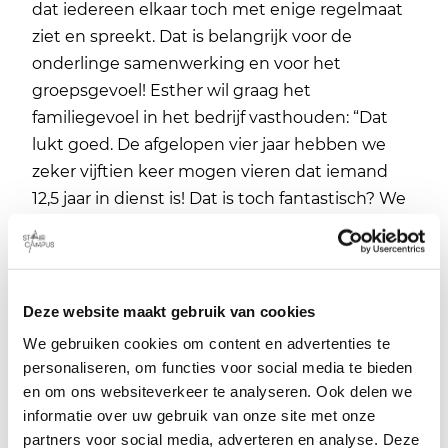
dat iedereen elkaar toch met enige regelmaat
ziet en spreekt. Dat is belangrijk voor de
onderlinge samenwerking en voor het
groepsgevoel! Esther wil graag het
familiegevoel in het bedrijf vasthouden: “Dat
lukt goed. De afgelopen vier jaar hebben we
zeker vijftien keer mogen vieren dat iemand
12,5 jaar in dienst is! Dat is toch fantastisch? We
zijn echt één familie.”
“Het is een voorrecht om met je
kinderen te werken!”
Deze website maakt gebruik van cookies
We gebruiken cookies om content en advertenties te
De toekomst
personaliseren, om functies voor social media te bieden
en om ons websiteverkeer te analyseren. Ook delen we
Samen kijken Jan en Trea verder naar de
informatie over uw gebruik van onze site met onze
toekomst. Jan gaat nu bijvoorbeeld Esther
partners voor social media, adverteren en analyse. Deze