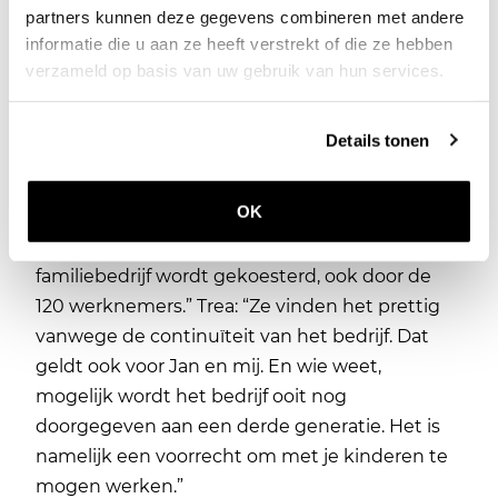
begeleiden zoals hij bij Rick heeft gedaan. En
partners kunnen deze gegevens combineren met andere
Jan en Trea zullen hun ervaring in het
informatie die u aan ze heeft verstrekt of die ze hebben
ondernemerschap delen met Hilde, hun
verzameld op basis van uw gebruik van hun services.
tweede dochter die sinds eind december een
eigen onderneming is gestart. Jan: “Als gezin
Details tonen
praten we met regelmaat over een
familieconvenant waarin we precies vastleggen
OK
wat het bedrijf wil zijn en hoe het zich moet
voortzetten. Want één ding is zeker: de factor
familiebedrijf wordt gekoesterd, ook door de
120 werknemers.” Trea: “Ze vinden het prettig
vanwege de continuïteit van het bedrijf. Dat
geldt ook voor Jan en mij. En wie weet,
mogelijk wordt het bedrijf ooit nog
doorgegeven aan een derde generatie. Het is
namelijk een voorrecht om met je kinderen te
mogen werken.”